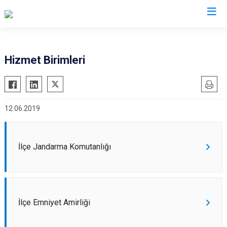
Kayseri
Hizmet Birimleri
Akkışla
Özvatan
Bünyan
Pınarbaşı
12.06.2019
Develi
Sarıoğlan
Felahiye
Sarız
Hacılar
Talas
İlçe Jandarma Komutanlığı
İncesu
Tomarza
Kocasinan
Yahyalı
Melikgazi
Yeşilhisar
İlçe Emniyet Amirliği