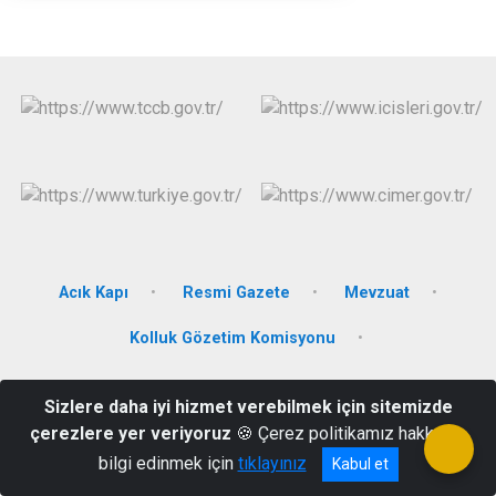
Acık Kapı
Resmi Gazete
Mevzuat
Kolluk Gözetim Komisyonu
Şenyurt Mah. Kayseri Cad. No: 24 38280 Sarıoğlan/Kayseri
Sizlere daha iyi hizmet verebilmek için sitemizde
03528112008
çerezlere yer veriyoruz
🍪 Çerez politikamız hakkında
bilgi edinmek için
tıklayınız
Kabul et