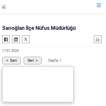
Kayseri
Sarıoğlan İlçe Nüfus Müdürlüğü
Akkışla
Özvatan
Bünyan
Pınarbaşı
17.01.2024
Develi
Sarıoğlan
Felahiye
Sarız
Geri
İleri
Sayfa:
/
Hacılar
Talas
İncesu
Tomarza
Kocasinan
Yahyalı
Melikgazi
Yeşilhisar