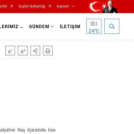
evlet
İçişleri Bakanlığı
Kayseri
LERİMİZ
GÜNDEM
İLETİŞİM
24
°C
Özvatan
Pınarbaşı
Sarıoğlan
Sarız
Talas
alya’nın Kaş ilçesinde lise