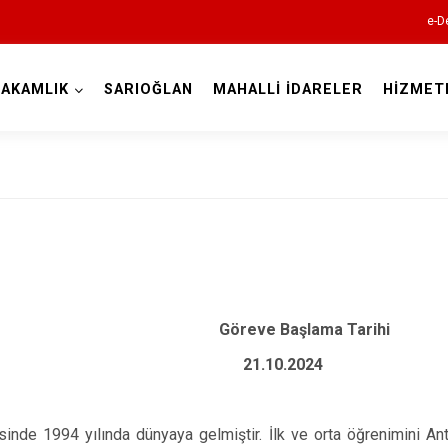
e-D
AKAMLIK
SARIOĞLAN
MAHALLİ İDARELER
HİZMET
Kayseri
Akkışla
makamı Göreve Başlama Tarihi
Bünyan
KANLI 21.10.2024
Develi
Felahiye
Hacılar
esinde 1994 yılında dünyaya gelmiştir. İlk ve orta öğrenimini Ant