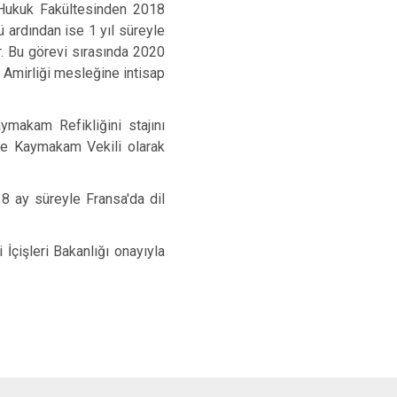
i Hukuk Fakültesinden 2018
Tomarza
 ardından ise 1 yıl süreyle
Yahyalı
. Bu görevi sırasında 2020
e Amirliği mesleğine intisap
Yeşilhisar
aymakam Refikliğini stajını
nde Kaymakam Vekili olarak
 8 ay süreyle Fransa'da dil
İçişleri Bakanlığı onayıyla