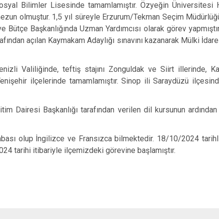
Sosyal Bilimler Lisesinde tamamlamıştır. Özyeğin Üniversites
İncesu
mezun olmuştur. 1,5 yıl süreyle Erzurum/Tekman Seçim Müdürlüğü
Kocasinan
 ve Bütçe Başkanlığında Uzman Yardımcısı olarak görev yapmıştır
tarafından açılan Kaymakam Adaylığı sınavını kazanarak Mülki İdar
Melikgazi
nizli Valiliğinde, teftiş stajını Zonguldak ve Siirt illerinde, K
nişehir ilçelerinde tamamlamıştır. Sinop ili Saraydüzü ilçesi
ğitim Dairesi Başkanlığı tarafından verilen dil kursunun ardından
bası olup İngilizce ve Fransızca bilmektedir. 18/10/2024 tarihli 
4 tarihi itibariyle ilçemizdeki görevine başlamıştır.