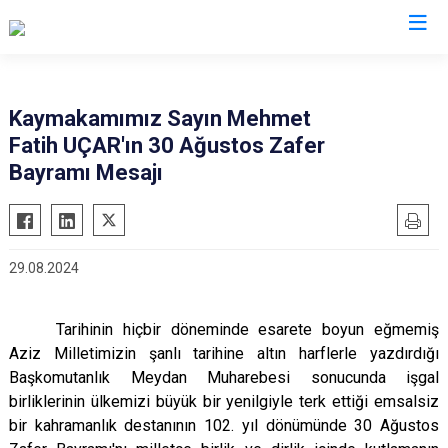
Kayseri
Kaymakamımız Sayın Mehmet
Fatih UÇAR'ın 30 Ağustos Zafer
Akkışla
Özvatan
Bayramı Mesajı
Bünyan
Pınarbaşı
Develi
Sarıoğlan
Felahiye
Sarız
29.08.2024
Hacılar
Talas
İncesu
Tomarza
Tarihinin hiçbir döneminde esarete boyun eğmemiş
Kocasinan
Yahyalı
Aziz Milletimizin şanlı tarihine altın harflerle yazdırdığı
Melikgazi
Yeşilhisar
Başkomutanlık Meydan Muharebesi sonucunda işgal
birliklerinin ülkemizi büyük bir yenilgiyle terk ettiği emsalsiz
bir kahramanlık destanının 102. yıl dönümünde 30 Ağustos