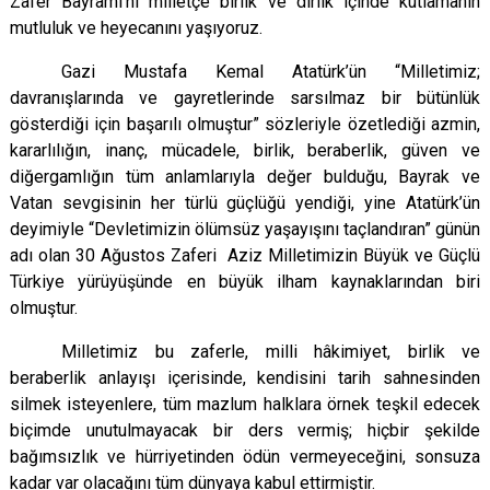
Zafer Bayramı'nı milletçe birlik ve dirlik içinde kutlamanın
mutluluk ve heyecanını yaşıyoruz.
Gazi Mustafa Kemal Atatürk’ün “Milletimiz;
davranışlarında ve gayretlerinde sarsılmaz bir bütünlük
gösterdiği için başarılı olmuştur” sözleriyle özetlediği azmin,
kararlılığın, inanç, mücadele, birlik, beraberlik, güven ve
diğergamlığın tüm anlamlarıyla değer bulduğu, Bayrak ve
Vatan sevgisinin her türlü güçlüğü yendiği, yine Atatürk’ün
deyimiyle “Devletimizin ölümsüz yaşayışını taçlandıran” günün
adı olan 30 Ağustos Zaferi Aziz Milletimizin Büyük ve Güçlü
Türkiye yürüyüşünde en büyük ilham kaynaklarından biri
olmuştur.
Milletimiz bu zaferle, milli hâkimiyet, birlik ve
beraberlik anlayışı içerisinde, kendisini tarih sahnesinden
silmek isteyenlere, tüm mazlum halklara örnek teşkil edecek
biçimde unutulmayacak bir ders vermiş; hiçbir şekilde
bağımsızlık ve hürriyetinden ödün vermeyeceğini, sonsuza
kadar var olacağını tüm dünyaya kabul ettirmiştir.